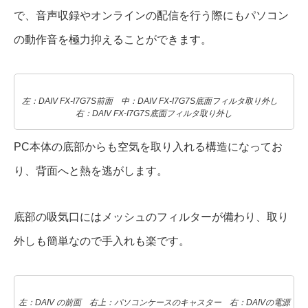
で、音声収録やオンラインの配信を行う際にもパソコン
の動作音を極力抑えることができます。
左：DAIV FX-I7G7S前面 中：DAIV FX-I7G7S底面フィルタ取り外し
右：DAIV FX-I7G7S底面フィルタ取り外し
PC本体の底部からも空気を取り入れる構造になってお
り、背面へと熱を逃がします。
底部の吸気口にはメッシュのフィルターが備わり、取り
外しも簡単なので手入れも楽です。
左：DAIV の前面 右上：パソコンケースのキャスター 右：DAIVの電源