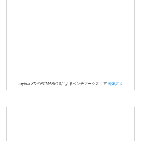
raytrek XDのPCMARK10によるベンチマークスコア
画像拡大