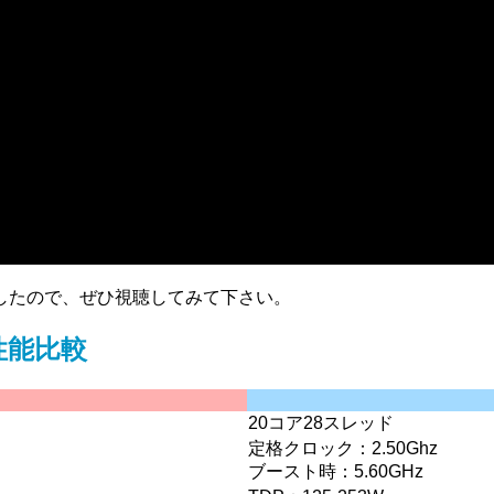
したので、ぜひ視聴してみて下さい。
基本性能比較
20コア28スレッド
定格クロック：2.50Ghz
ブースト時：5.60GHz