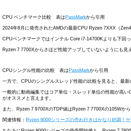
CPU ベンチマーク比較 表は
PassMark
から引用
2024年8月に発売されたAMDの最新CPU Ryzen 7XXX
CPUベンチマークではインテル Core i7-14700Kよりも下
Ryzen 7 7700Xからさほど性能アップしていないよう
CPUシングル性能の比較 表は
PassMark
から引用
一方で、CPUのシングルスレッド性能の比較を見ると、最新のR
一般的に動画編集ではコア単位・スレッド単位の性能が高いCP
がオススメと言えます。
また、Ryzen 7 9700XのTDP値はRyzen 7 7700Xの1
関連情報：
Ryzen 9000シリーズの売れ行きはかなり好調！ゲー
ちなみにRyzen 9000シリーズの発売開始後も、Ryzen 7