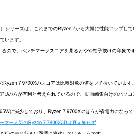
（Zen4）シリーズは、これまでのRyzen 7から大幅に性能アップし
回っています。
にも見えるので、ベンチマークスコアを見るとやや拍子抜けの印象で
yzen 7 9700Xのスコアは比較対象の値をブチ抜いています
Uの方が有利と考えられているので、動画編集向けのパソコンを2
05Wから65Wに減少しており、Ryzen 7 9700Xのほうが省電力にな
マー人気のRyzen 7 7800X3Dは衰え知らず
 7800X3Dの売れ行きは堅調に推移しているようです。