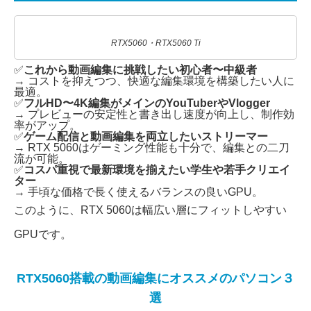
RTX5060・RTX5060 Ti
✅
これから動画編集に挑戦したい初心者〜中級者
→ コストを抑えつつ、快適な編集環境を構築したい人に
最適。
✅
フルHD〜4K編集がメインのYouTuberやVlogger
→ プレビューの安定性と書き出し速度が向上し、制作効
率がアップ。
✅
ゲーム配信と動画編集を両立したいストリーマー
→ RTX 5060はゲーミング性能も十分で、編集との二刀
流が可能。
✅
コスパ重視で最新環境を揃えたい学生や若手クリエイ
ター
→ 手頃な価格で長く使えるバランスの良いGPU。
このように、RTX 5060は幅広い層にフィットしやすい
GPUです。
RTX5060搭載の動画編集にオススメのパソコン３
選