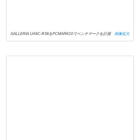
GALLERIA UA9C-R38をPCMARK10でベンチマークを計測
画像拡大